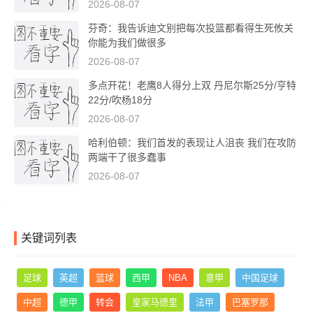
2026-08-07
芬奇：我告诉迪文别把每次投篮都看得生死攸关
你能为我们做很多
2026-08-07
多点开花！老鹰8人得分上双 丹尼尔斯25分/亨特
22分/吹杨18分
2026-08-07
哈利伯顿：我们首发的表现让人沮丧 我们在攻防
两端干了很多蠢事
2026-08-07
关键词列表
足球
英超
篮球
西甲
NBA
意甲
中国足球
中超
德甲
转会
皇家马德里
法甲
巴塞罗那